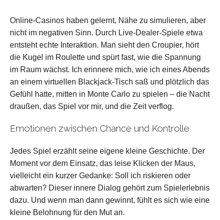
Online-Casinos haben gelernt, Nähe zu simulieren, aber
nicht im negativen Sinn. Durch Live-Dealer-Spiele etwa
entsteht echte Interaktion. Man sieht den Croupier, hört
die Kugel im Roulette und spürt fast, wie die Spannung
im Raum wächst. Ich erinnere mich, wie ich eines Abends
an einem virtuellen Blackjack-Tisch saß und plötzlich das
Gefühl hatte, mitten in Monte Carlo zu spielen – die Nacht
draußen, das Spiel vor mir, und die Zeit verflog.
Emotionen zwischen Chance und Kontrolle
Jedes Spiel erzählt seine eigene kleine Geschichte. Der
Moment vor dem Einsatz, das leise Klicken der Maus,
vielleicht ein kurzer Gedanke: Soll ich riskieren oder
abwarten? Dieser innere Dialog gehört zum Spielerlebnis
dazu. Und wenn man dann gewinnt, fühlt es sich wie eine
kleine Belohnung für den Mut an.