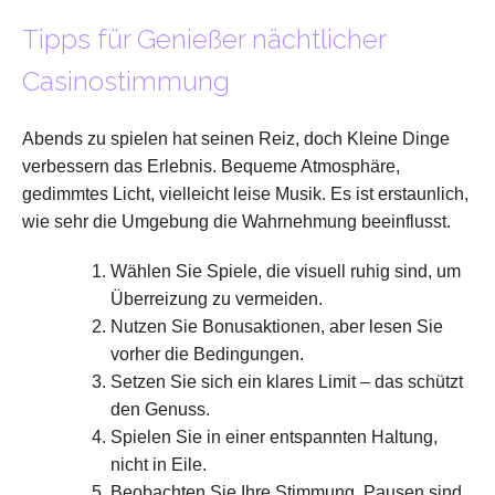
Tipps für Genießer nächtlicher
Casinostimmung
Abends zu spielen hat seinen Reiz, doch Kleine Dinge
verbessern das Erlebnis. Bequeme Atmosphäre,
gedimmtes Licht, vielleicht leise Musik. Es ist erstaunlich,
wie sehr die Umgebung die Wahrnehmung beeinflusst.
Wählen Sie Spiele, die visuell ruhig sind, um
Überreizung zu vermeiden.
Nutzen Sie Bonusaktionen, aber lesen Sie
vorher die Bedingungen.
Setzen Sie sich ein klares Limit – das schützt
den Genuss.
Spielen Sie in einer entspannten Haltung,
nicht in Eile.
Beobachten Sie Ihre Stimmung, Pausen sind