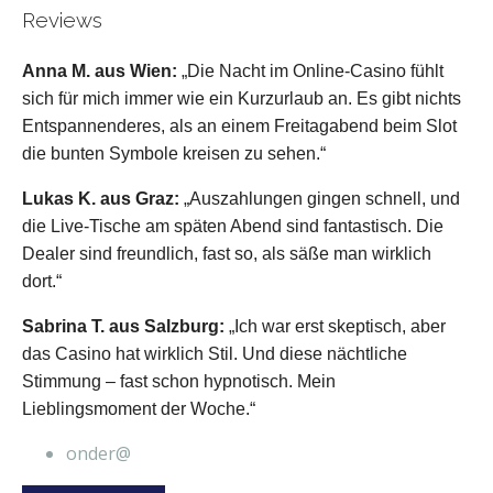
Reviews
Anna M. aus Wien:
„Die Nacht im Online-Casino fühlt
sich für mich immer wie ein Kurzurlaub an. Es gibt nichts
Entspannenderes, als an einem Freitagabend beim Slot
die bunten Symbole kreisen zu sehen.“
Lukas K. aus Graz:
„Auszahlungen gingen schnell, und
die Live-Tische am späten Abend sind fantastisch. Die
Dealer sind freundlich, fast so, als säße man wirklich
dort.“
Sabrina T. aus Salzburg:
„Ich war erst skeptisch, aber
das Casino hat wirklich Stil. Und diese nächtliche
Stimmung – fast schon hypnotisch. Mein
Lieblingsmoment der Woche.“
onder@