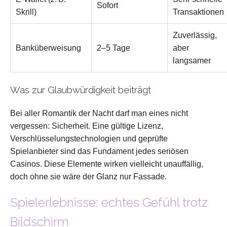
Sofort
Skrill)
Transaktionen
Zuverlässig,
Banküberweisung
2–5 Tage
aber
langsamer
Was zur Glaubwürdigkeit beiträgt
Bei aller Romantik der Nacht darf man eines nicht
vergessen: Sicherheit. Eine gültige Lizenz,
Verschlüsselungstechnologien und geprüfte
Spielanbieter sind das Fundament jedes seriösen
Casinos. Diese Elemente wirken vielleicht unauffällig,
doch ohne sie wäre der Glanz nur Fassade.
Spielerlebnisse: echtes Gefühl trotz
Bildschirm