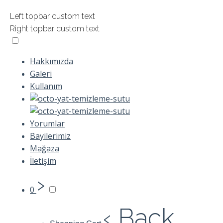
Left topbar custom text
Right topbar custom text
Hakkımızda
Galeri
Kullanım
Yorumlar
Bayilerimiz
Mağaza
İletişim
›
0
‹ Back