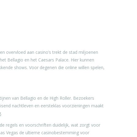
en overvloed aan casino’s trekt de stad miljoenen
 het Bellagio en het Caesars Palace. Hier kunnen
kkende shows. Voor degenen die online willen spelen,
ijnen van Bellagio en de High Roller. Bezoekers
send nachtleven en eersteklas voorzieningen maakt
.
de regels en voorschriften duidelijk, wat zorgt voor
t Las Vegas de ultieme casinobestemming voor