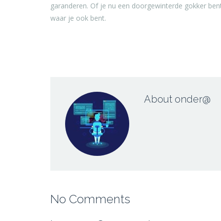
garanderen. Of je nu een doorgewinterde gokker bent
waar je ook bent.
About onder@
No Comments