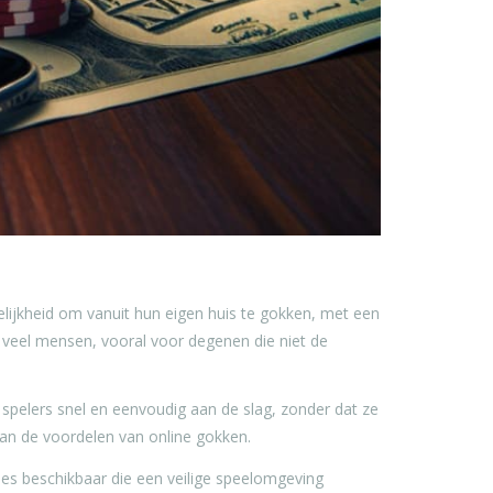
lijkheid om vanuit hun eigen huis te gokken, met een
 veel mensen, vooral voor degenen die niet de
 spelers snel en eenvoudig aan de slag, zonder dat ze
n van de voordelen van online gokken.
pties beschikbaar die een veilige speelomgeving