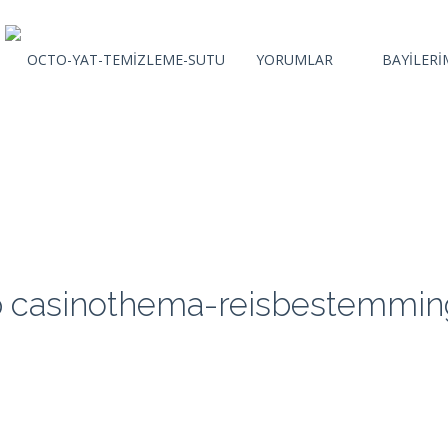
YORUMLAR
BAYILERI
p casinothema-reisbestemming