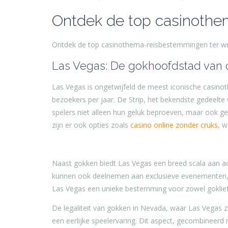
Ontdek de top casinothe
Ontdek de top casinothema-reisbestemmingen ter w
Las Vegas: De gokhoofdstad van 
Las Vegas is ongetwijfeld de meest iconische casinot
bezoekers per jaar. De Strip, het bekendste gedeelte 
spelers niet alleen hun geluk beproeven, maar ook ge
zijn er ook opties zoals
casino online zonder cruks
, w
Naast gokken biedt Las Vegas een breed scala aan act
kunnen ook deelnemen aan exclusieve evenementen, 
Las Vegas een unieke bestemming voor zowel gokliefhe
De legaliteit van gokken in Nevada, waar Las Vegas zi
een eerlijke speelervaring. Dit aspect, gecombineer