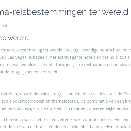
ma-reisbestemmingen ter wereld
ereld
de wereld
hema-reisbestemming ter wereld. Met zijn levendige neonlichten en e
van Las Vegas, is bezaaid met extravagante hotels en casino’s, zoals
nieten van wereldklasse entertainment, luxe restaurants en indrukwe
at de mogelijkheden verbreedt.
iviteiten, waaronder winkelmogelijkheden en attracties zoals de Font
zoals pokertoernooien en themafeesten. De combinatie van een brui
bbers als reizigers die op zoek zijn naar een onvergetelijke ervaring
ch bevindt, maakt het tot een veilige keuze voor bezoekers. Hier zijn 
d met de luxe van de hotels en de verscheidenheid aan spellen, maak