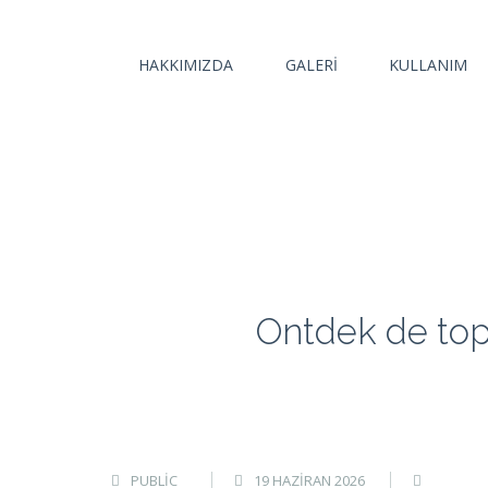
HAKKIMIZDA
GALERI
KULLANIM
Ontdek de to
PUBLIC
19 HAZIRAN 2026