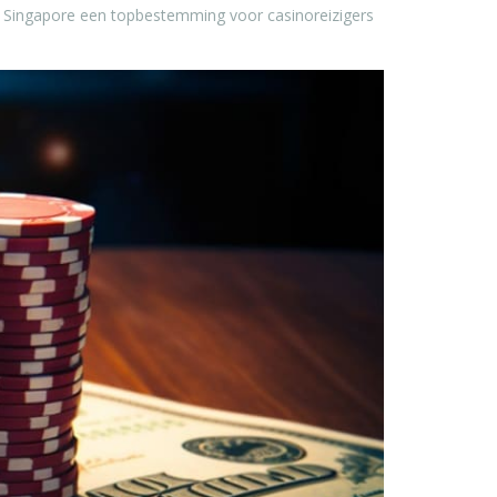
kt Singapore een topbestemming voor casinoreizigers