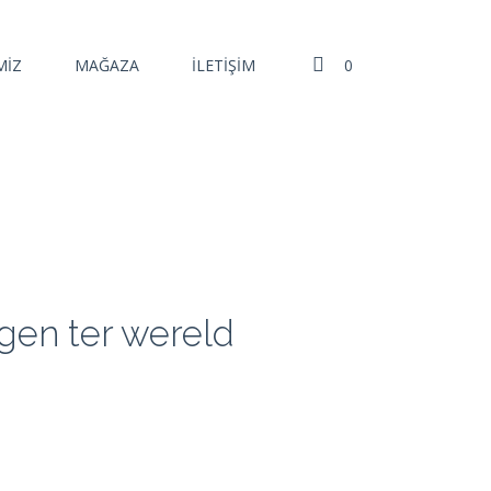
MIZ
MAĞAZA
İLETIŞIM
0
en ter wereld