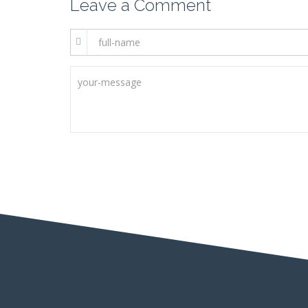
Leave a Comment