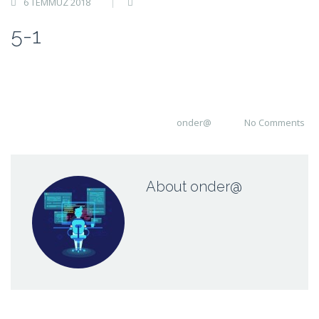
6 TEMMUZ 2018
5-1
onder@
No Comments
About onder@